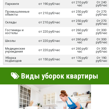
от 210 руб/
От 240
Паркинги
от 190 руб/час
час
руб/час
Промышленные
от 250 руб/
От 270
от 210 руб/час
объекты
час
руб/час
от 250 руб/
От 270
Склады
от 210 руб/час
час
руб/час
Гостиницы и
от 260 руб/
От 300
от 220 руб/час
хостелы
час
руб/час
от 260 руб/
От 300
Школы
от 220 руб/час
час
руб/час
Медицинские
от 260 руб/
От 300
от 220 руб/час
учреждения
час
руб/час
Уборка
от 170 руб/
От 190
от 150 руб/час
подъездов
час
руб/час
Виды уборок квартиры