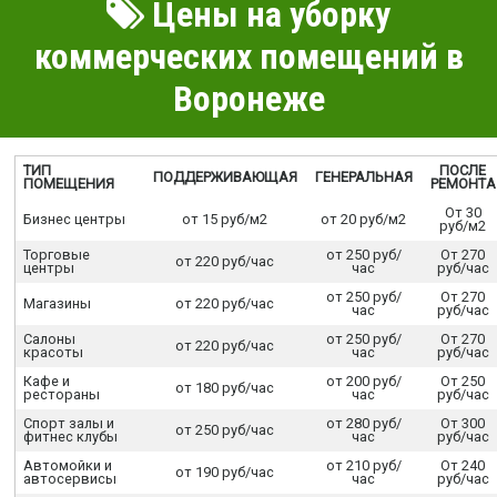
Цены на уборку
коммерческих помещений в
Воронеже
ТИП
ПОСЛЕ
ПОДДЕРЖИВАЮЩАЯ
ГЕНЕРАЛЬНАЯ
ПОМЕЩЕНИЯ
РЕМОНТА
От 30
Бизнес центры
от 15 руб/м2
от 20 руб/м2
руб/м2
Торговые
от 250 руб/
От 270
от 220 руб/час
центры
час
руб/час
от 250 руб/
От 270
Магазины
от 220 руб/час
час
руб/час
Салоны
от 250 руб/
От 270
от 220 руб/час
красоты
час
руб/час
Кафе и
от 200 руб/
От 250
от 180 руб/час
рестораны
час
руб/час
Спорт залы и
от 280 руб/
От 300
от 250 руб/час
фитнес клубы
час
руб/час
Автомойки и
от 210 руб/
От 240
от 190 руб/час
автосервисы
час
руб/час